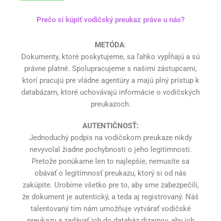
Prečo si kúpiť vodičský preukaz práve u nás?
METÓDA
:
Dokumenty, ktoré poskytujeme, sa ľahko vypĺňajú a sú
právne platné. Spolupracujeme s našimi zástupcami,
ktorí pracujú pre vládne agentúry a majú plný prístup k
databázam, ktoré uchovávajú informácie o vodičských
preukazoch.
AUTENTIČNOSŤ:
Jednoduchý podpis na vodičskom preukaze nikdy
nevyvolal žiadne pochybnosti o jeho legitímnosti.
Pretože ponúkame len to najlepšie, nemusíte sa
obávať o legitímnosť preukazu, ktorý si od nás
zakúpite. Urobíme všetko pre to, aby sme zabezpečili,
že dokument je autentický, a teda aj registrovaný. Náš
talentovaný tím nám umožňuje vytvárať vodičské
preukazy a zadávať ich do databáz dizajnov, aby ich