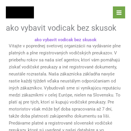
Skip
to
content
ako vybavit vodicak bez skusok
ako vybavit vodicak bez skusok
Vitajte v poprednej svetovej organizácii na vydávanie plne
platných a plne registrovaných vodičských preukazov
.
V
priebehu rokov sa naša sieť agentov, ktorí vám pomáhajú
získať vodičské preukazy a iné registrované dokumenty,
neustále rozrastala
.
Naša zákaznícka základňa navyše
rastie každý týždeň vďaka neustálym odporúčaniam od
iných zákazníkov
.
Vybudovali sme si vynikajúcu reputáciu
medzi zákazníkmi v celej Európe, nielen na Slovensku. To
platí aj pre tých, ktorí si kupujú vodičské preukazy. Pre
motoristov však môže byť doba spracovania až 7 dní,
takže doba platnosti zakúpeného dokumentu sa líši
.
Predávame platné a registrované slovenské vodičské
preukazy, ktoré sú uvedené v našej databáze a vo