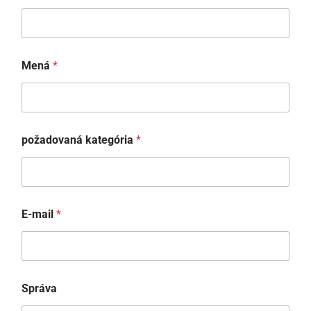
Mená
*
požadovaná kategória
*
E-mail
*
M
Správa
e
n