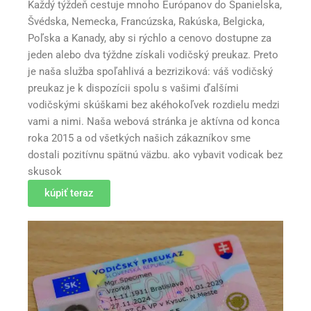
Každý týždeň cestuje mnoho Európanov do Španielska,
Švédska, Nemecka, Francúzska, Rakúska, Belgicka,
Poľska a Kanady, aby si rýchlo a cenovo dostupne za
jeden alebo dva týždne získali vodičský preukaz. Preto
je naša služba spoľahlivá a bezriziková: váš vodičský
preukaz je k dispozícii spolu s vašimi ďalšími
vodičskými skúškami bez akéhokoľvek rozdielu medzi
vami a nimi. Naša webová stránka je aktívna od konca
roka 2015 a od všetkých našich zákazníkov sme
dostali pozitívnu spätnú väzbu. ako vybavit vodicak bez
skusok
kúpiť teraz