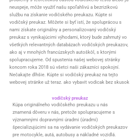
neuspeje, môže využiť našu spoľahlivú a bezrizikovú
službu na získanie vodičského preukazu. Kúpte si
vodičský preukaz. Môžete si byť istí, že spoluprácou s
nami získate originálny a personalizovaný vodičský
preukaz s vynikajúcimi výhodami, ktorý bude zahrnutý vo
všetkých relevantných databázach vodičských preukazov,
ako aj v mnohých francúzskych autoškôl, s ktorými
spolupracujeme. Od spustenia našej webovej stránky
koncom roka 2018 sú všetci naši zákazníci spokojní.
Nečakajte dlhšie. Kúpte si vodičský preukaz na tejto
webovej stránke už teraz. ako vybavit vodicak bez skusok
vodičský preukaz
Kúpa originálneho vodičského preukazu u nás
znamená dôveru v nás, pretože spolupracujeme s
významnými dopravnými úradmi (úradmi)
špecializujúcimi sa na vydávanie vodičských preukazov
pre motocykle, autá, autobusy a nákladné vozidlá.