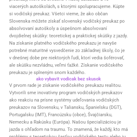
viacerých autoškolách
,
s ktorými spolupracujeme. Kúpte
si vodičský preukaz. Všetci vieme, že ako občan
Slovenska môžete získať slovenský vodičský preukaz po
absolvovaní autoškoly a úspešnom absolvovaní
dvojdielnej skúšky: teoretickej a praktickej skúšky z jazdy.
Na získanie platného vodičského preukazu je navyše
potrebné maturitné vysvedčenie zo základnej školy, čo je
v dnešnej dobe pre niektorých ľudí, ktorí vedia šoférovať,
ale skúšku nezvládnu, veľmi ťažké. Získanie vodičského
preukazu je splneným snom každého.
ako vybavit vodicak bez skusok
V prvom rade je získanie vodičského preukazu realitou.
Vytvorili sme inovatívny program vodičských preukazov
ako reakciu na prísne systémy udeľovania vodičských
preukazov na Slovensku, v Taliansku, Španielsku (DGT),
Portugalsku (IMT), Francúzsku (obce), Švajčiarsku,
Nemecku a Rakúsku (Európa). Našou špecializáciou je
jazda s ohľadom na traumu. To znamená, že každý, kto má
problémy s teoretickou časťou vodičského testu alebo ju