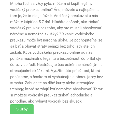
Mnoho ľudí sa vždy pýta: môžem si kúpiť legálny
vodičský preukaz online? Áno, môžete a najlepšie na
tom je, že to nie je ťažké. Vodičský preukaz si u nás
môžete kúpiť do 5-7 dní. Hľadáte spôsob, ako získať
vodičský preukaz bez toho, aby ste museli absolvovať
náročné a nemožné skúšky? Získanie vodičského
preukazu môže byť náročná úloha. Je pochopiteľné, že
sa báť a obávať straty peňazí bez toho, aby ste ich
získali. Kúpa vodičského preukazu online od nás
ponúka maximálnu legalitu a bezpečnosť, čo priťahuje
čoraz viac ľudí. Nestrácajte čas extrémne náročnými a
stresujúcimi skúškami. Využite túto príležitosť, ktorú
ponúkame, a čoskoro si vychutnajte slobodu jazdy bez
strachu. Zabudnite na dlhé kurzy alebo stresujúce
tréningy, ktoré sa zdajú byť nemožné absolvovať. Teraz
si môžete vodičský preukaz získať jednoducho a
pohodlne. ako vybavit vodicak bez skusok
Služby