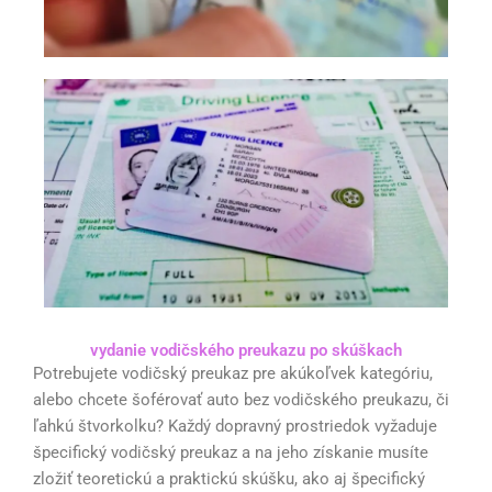
vydanie vodičského preukazu po skúškach
Potrebujete vodičský preukaz pre akúkoľvek kategóriu,
alebo chcete šoférovať auto bez vodičského preukazu, či
ľahkú štvorkolku? Každý dopravný prostriedok vyžaduje
špecifický vodičský preukaz a na jeho získanie musíte
zložiť teoretickú a praktickú skúšku, ako aj špecifický