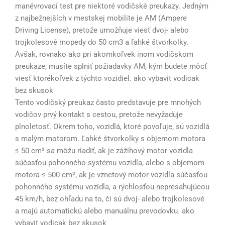
manévrovací test pre niektoré vodičské preukazy. Jedným
z najbežnejších v mestskej mobilite je AM (Ampere
Driving License), pretože umožňuje viesť dvoj- alebo
trojkolesové mopedy do 50 cm3 a ľahké štvorkolky.
Avšak, rovnako ako pri akomkoľvek inom vodičskom
preukaze, musíte splniť požiadavky AM, kým budete môcť
viesť ktorékoľvek z týchto vozidiel. ako vybavit vodicak
bez skusok
Tento vodičský preukaz často predstavuje pre mnohých
vodičov prvý kontakt s cestou, pretože nevyžaduje
plnoletosť. Okrem toho, vozidlá, ktoré povoľuje, sú vozidlá
s malým motorom. Ľahké štvorkolky s objemom motora
≤ 50 cm³ sa môžu riadiť, ak je zážihový motor vozidla
súčasťou pohonného systému vozidla, alebo s objemom
motora ≤ 500 cm³, ak je vznetový motor vozidla súčasťou
pohonného systému vozidla, a rýchlosťou nepresahujúcou
45 km/h, bez ohľadu na to, či sú dvoj- alebo trojkolesové
a majú automatickú alebo manuálnu prevodovku. ako
vybavit vodicak bez skusok