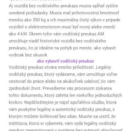
Aj vozidlá bez vodičského preukazu musia spĺňať vyššie
uvedené požiadavky. Musia mať pohotovostnú hmotnosť
menšiu ako 350 kg a ich maximálny čistý výkon v prípade
vozidiel s elektromotorom musí byť rovný alebo menší
ako 4 kW. Okrem toho vám vodičský preukaz AM
umožňuje riadiť historické vozidlá bez vodičského
preukazu, čo je ideálne na pohyb po meste. ako vybavit
vodicak bez skusok
ako vybaviť vodičský preukaz
Vodičský preukaz otvára mnoho príležitostí. Legálny
vodičský preukaz, ktorý vydávame, vám umožňuje voľne
cestovať do práce alebo na akúkoľvek udalosť, čo vám
zjednoduší život. Prevedieme vás procesom získania
tohto dokumentu, ktorý zahŕňa len niekoľko jednoduchých
krokov. Najdôležitejšie je nájsť spoľahlivú službu, ktorá
vám poskytne legálny a autentický vodičský preukaz, s
ktorým môžete šoférovať bez obáv. Musíte sa uistiť, že
inštitúcia, ktorú si vyberiete, vám vydá legálny vodičský
preukaz zaregistrovaný v systéme bez nutnosti absolvovať